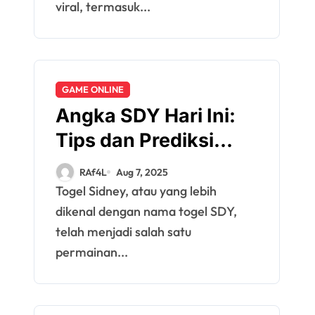
viral, termasuk...
GAME ONLINE
Angka SDY Hari Ini:
Tips dan Prediksi
Terbaik
RAf4L
Aug 7, 2025
Togel Sidney, atau yang lebih
dikenal dengan nama togel SDY,
telah menjadi salah satu
permainan...