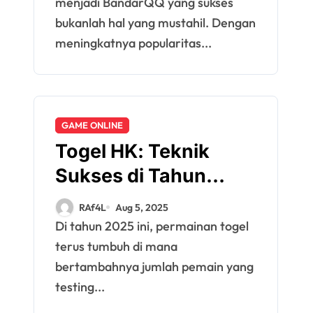
menjadi BandarQQ yang sukses
bukanlah hal yang mustahil. Dengan
meningkatnya popularitas...
GAME ONLINE
Togel HK: Teknik
Sukses di Tahun
2025 mendatang
RAf4L
Aug 5, 2025
Di tahun 2025 ini, permainan togel
terus tumbuh di mana
bertambahnya jumlah pemain yang
testing...