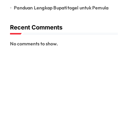
Panduan Lengkap Bupatitogel untuk Pemula
Recent Comments
No comments to show.